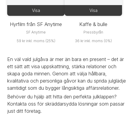
Visa
Visa
Hyrfilm från SF Anytime
Kaffe & bulle
SF Anytime
Pressbyrån
59 kr inkl. moms (25%)
36 kr inkl. moms (0%)
En väl vald julgåva är mer än bara en present – det är 
ett sätt att visa uppskattning, stärka relationer och 
skapa goda minnen. Genom att välja hållbara, 
kvalitativa och personliga gåvor kan du sprida julglädje 
samtidigt som du bygger långsiktiga affärsrelationer.
Behöver du hjälp att hitta den perfekta julklappen? 
Kontakta oss för skräddarsydda lösningar som passar 
just ditt företag.