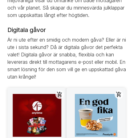
miljövänliga visar du omtanke om både mottagaren 
och vår planet. Så skapar du minnesvärda julklappar 
som uppskattas långt efter högtiden.
Digitala gåvor
Är ni ute efter en smidig och modern gåva? Eller är ni 
ute i sista sekund? Då är digitala gåvor det perfekta 
valet! Digitala gåvor är snabba, flexibla och kan 
levereras direkt till mottagarens e-post eller mobil. En 
smart lösning för den som vill ge en uppskattad gåva 
utan krångel!
Köp
Köp