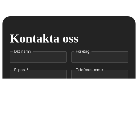
Kontakta oss
Ditt namn
Företag
E-post
*
Telefonnummer
Meddelande
*
Fält markerade med * är obligatoriska
Skicka