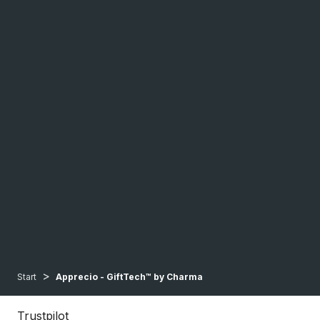
>
Start
Apprecio - GiftTech™ by Charma
Trustpilot