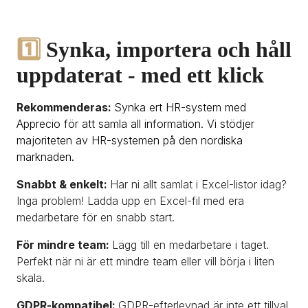
1️⃣ 
Synka, importera och håll 
uppdaterat - med ett klick
Rekommenderas: 
Synka ert HR-system med 
Apprecio för att samla all information. Vi stödjer 
majoriteten av HR-systemen på den nordiska 
marknaden.
Snabbt & enkelt: 
Har ni allt samlat i Excel-listor idag? 
Inga problem! Ladda upp en Excel-fil med era 
medarbetare för en snabb start.
För mindre team: 
Lägg till en medarbetare i taget. 
Perfekt när ni är ett mindre team eller vill börja i liten 
skala.
GDPR-kompatibel: 
GDPR-efterlevnad är inte ett tillval 