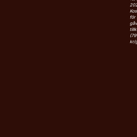
202
Kos
för 
gåv
til
(79 
kr/