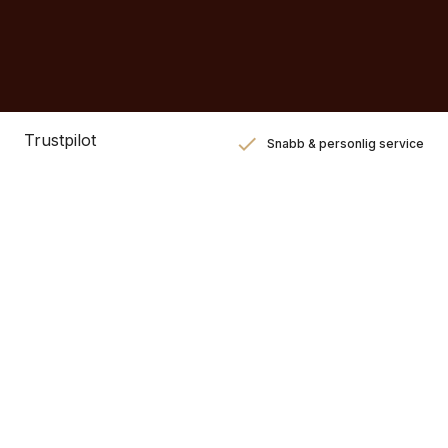
Trustpilot
Snabb & personlig service
Nöjdhetsgaranti
Hållbara gåvor