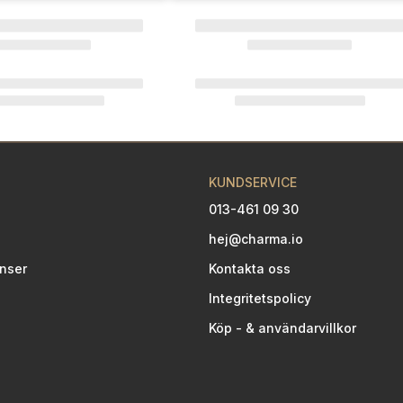
KUNDSERVICE
013-461 09 30
hej@charma.io
nser
Kontakta oss
Integritetspolicy
Köp - & användarvillkor