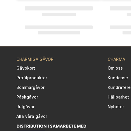
CHARMIGA GÅVOR
CHARMA
Gåvokort
Om oss
Profilprodukter
Kundcase
Sommargåvor
Kundrefere
Påskgåvor
Hållbarhet
Julgåvor
Nyheter
Alla våra gåvor