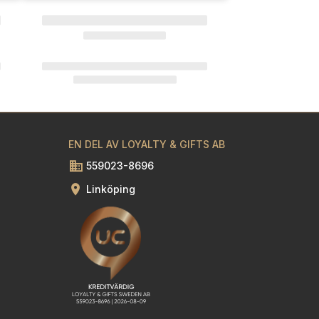
EN DEL AV LOYALTY & GIFTS AB
559023-8696
Linköping