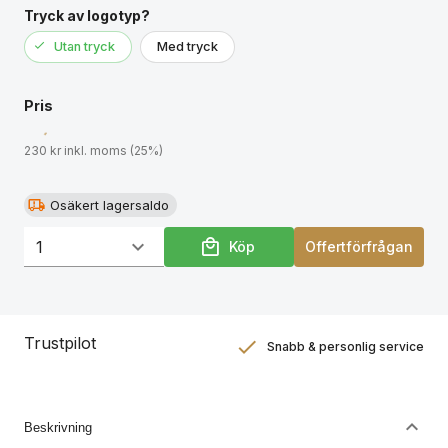
Tryck av logotyp?
Utan tryck
Med tryck
Pris
230 kr inkl. moms (25%)
Osäkert lagersaldo
Köp
Offertförfrågan
Trustpilot
Snabb & personlig service
Nöjdhetsgaranti
Hållbara gåvor
Beskrivning