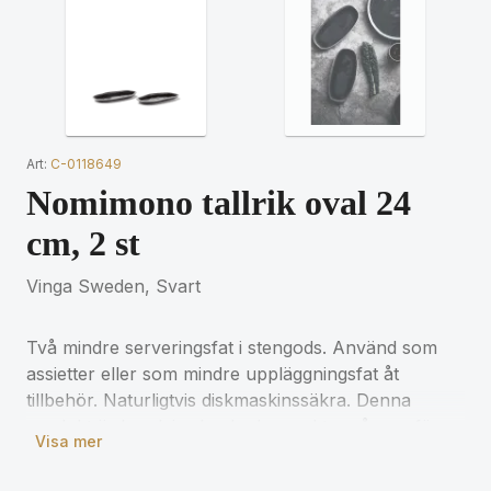
Art:
C-0118649
Nomimono tallrik oval 24
cm, 2 st
Vinga Sweden, Svart
Två mindre serveringsfat i stengods. Använd som
assietter eller som mindre uppläggningsfat åt
tillbehör. Naturligtvis diskmaskinssäkra. Denna
produkt är handgjord och glaserad tre gånger för
Visa mer
att få till rätt finish. Varje del är unik, det vill säga
ingen är den andra lik.