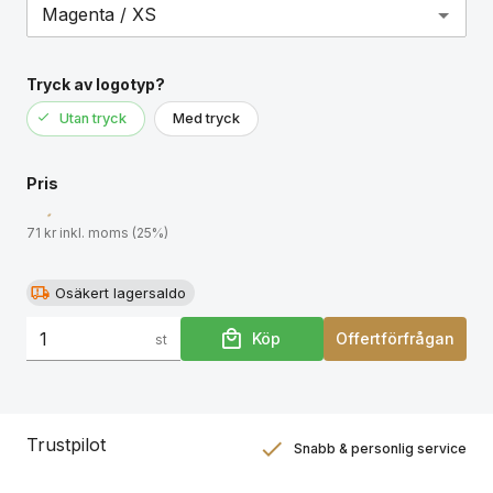
nacketiketten som enkelt kan tas bort i två segment
lämnar designen utrymme för anpassad
interiörmärkning samtidigt som
Tryck av logotyp?
storleksinformationen behålls.
Utan tryck
Med tryck
Pris
71 kr inkl. moms (25%)
Osäkert lagersaldo
Köp
Offertförfrågan
st
Trustpilot
Snabb & personlig service
Nöjdhetsgaranti
Hållbara gåvor