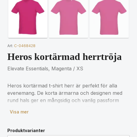
Art:
C-0468428
Heros kortärmad herrtröja
Elevate Essentials, Magenta / XS
Heros kortärmad t-shirt herr är perfekt för alla
evenemang. De korta ärmarna och designen med
rund hals ger en mångsidig och vanlig passform
vilket gör den lämplig för en rad olika aktiviteter.
Visa mer
Tillverkad av 150 g/m² bomull är den lätt och
bekväm att bära. Dessutom är bomullsmaterialet
mjukt vid beröring och perfekt för högkvalitativ
Produktvarianter
varumärkesmärkning. Tack vare den invändiga