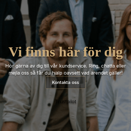
Vi finns här för dig
Hör gärna av dig till vår kundservice. Ring, chatta eller
mejla oss så får du hjälp oavsett vad ärendet gäller!
Kontakta oss
Trustpilot