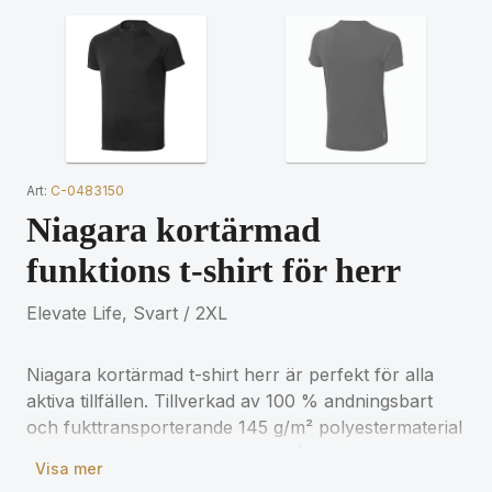
Art:
C-0483150
Niagara kortärmad
funktions t-shirt för herr
Elevate Life, Svart / 2XL
Niagara kortärmad t-shirt herr är perfekt för alla
aktiva tillfällen. Tillverkad av 100 % andningsbart
och fukttransporterande 145 g/m² polyestermaterial
hjälper den här t-shirten till att hålla dig sval och
Visa mer
torr. Raglanärmarna och den värmeöverförda