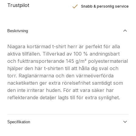
Trustpilot
Snabb & personlig service
Nöjdhetsgaranti
Hållbara gåvor
Beskrivning
Niagara kortärmad t-shirt herr är perfekt för alla
aktiva tillfällen. Tillverkad av 100 % andningsbart
och fukttransporterande 145 g/m² polyestermaterial
hjälper den här t-shirten till att hålla dig sval och
torr. Raglanärmarna och den värmeöverförda
nacketiketten ger extra rörelsefrihet samtidigt som
den inte irriterar huden. För att vara säker har
reflekterande detaljer lagts till för extra synlighet.
Specifikation