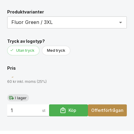
Produktvarianter
Tryck av logotyp?
Utan tryck
Med tryck
Pris
60 kr inkl. moms (25%)
I lager
Köp
Offertförfrågan
st