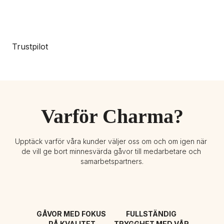
Trustpilot
Varför Charma?
Upptäck varför våra kunder väljer oss om och om igen när 
de vill ge bort minnesvärda gåvor till medarbetare och 
samarbetspartners.
GÅVOR MED FOKUS 
FULLSTÄNDIG 
PÅ KVALITET
TRYGGHET MED VÅR 