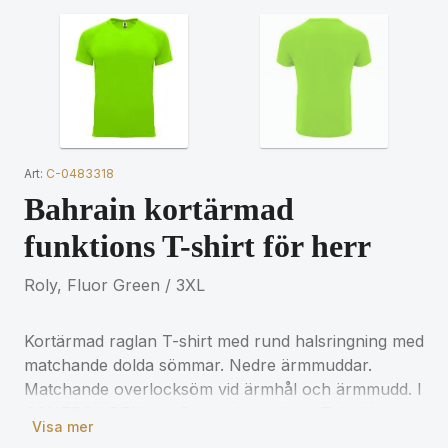
Art:
C-0483318
Bahrain kortärmad
funktions T-shirt för herr
Roly, Fluor Green / 3XL
Kortärmad raglan T-shirt med rund halsringning med
matchande dolda sömmar. Nedre ärmmuddar.
Matchande overlocksöm vid ärmhål och ärmmudd. I
CONTROL-DRY tyg. Borttagbar etikett. Tekniskt tyg.
Visa mer
Modellen är 180 cm och bär storlek M.