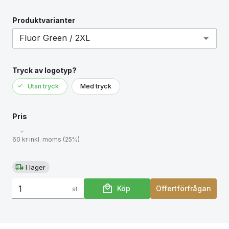
Produktvarianter
Tryck av logotyp?
Utan tryck
Med tryck
Pris
60 kr inkl. moms (25%)
I lager
Köp
Offertförfrågan
st