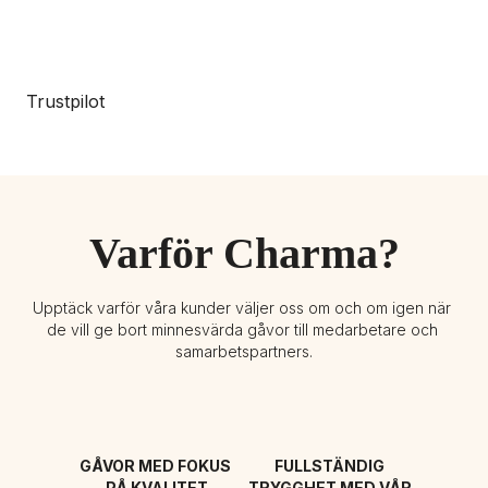
Trustpilot
Varför Charma?
Upptäck varför våra kunder väljer oss om och om igen när 
de vill ge bort minnesvärda gåvor till medarbetare och 
samarbetspartners.
GÅVOR MED FOKUS 
FULLSTÄNDIG 
PÅ KVALITET
TRYGGHET MED VÅR 