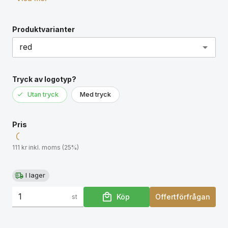
Produktvarianter
Tryck av logotyp?
Utan tryck
Med tryck
Pris
111 kr inkl. moms (25%)
I lager
Köp
Offertförfrågan
st