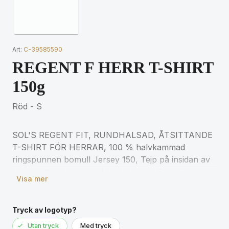
Art:
C-39585590
REGENT F HERR T-SHIRT
150g
Röd - S
SOL'S REGENT FIT, RUNDHALSAD, ÅTSITTANDE
T-SHIRT FÖR HERRAR, 100 % halvkammad
ringspunnen bomull Jersey 150, Tejp på insidan av
kragen, Rund krage i ribbad elastan, Korta ärmar,
Visa mer
Skuren och sydd, Kroppsnära skärning, (1)
Rosamelerad : 60 % bomull / 40 % polyester, (2)
Himmelsblåmelerad : 60 % bomull / 40 % polyester,
Tryck av logotyp?
(3) Gråmelerad : 85 % bomull / 15 % viskos, (4)
Utan tryck
Med tryck