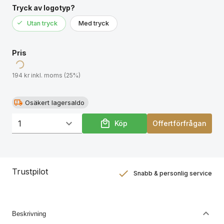
produktdokumentation.
Tryck av logotyp?
Utan tryck
Med tryck
Pris
194 kr inkl. moms (25%)
Osäkert lagersaldo
Köp
Offertförfrågan
Trustpilot
Snabb & personlig service
Nöjdhetsgaranti
Hållbara gåvor
Beskrivning