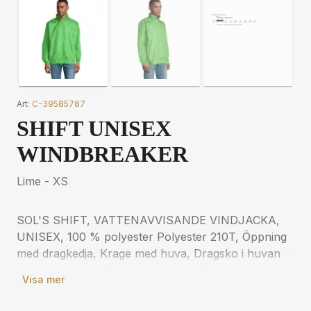
Art:
C-39585787
SHIFT UNISEX
WINDBREAKER
Lime - XS
SOL'S SHIFT, VATTENAVVISANDE VINDJACKA,
UNISEX, 100 % polyester Polyester 210T, Öppning
med dragkedja, Krage med huva, Dragsko i huvan
och i nederkant, Elastiska ärmslut, 2 fickor med
Visa mer
dragkedja för matchande storlekar, se
storlekstabellen i avsnittet om