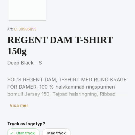
Art:
C-39585855
REGENT DAM T-SHIRT
150g
Deep Black - S
SOL'S REGENT DAM, T-SHIRT MED RUND KRAGE
FÖR DAMER, 100 % halvkammad ringspunnen
bomull Jersey 150, Tejpad halsringning, Ribbad
krage, Korta ärmar, Kroppsnära passform, Skuren
Visa mer
och sydd, (1) Askgrå: 98 % bomull / 2 % viskos, (2)
Gråmelerad: 85 % bomull / 15 % viskos för
matchande storlekar, se storlekstabellen i avsnittet
Tryck av logotyp?
om produktdokumentation.
Utan tryck
Med tryck