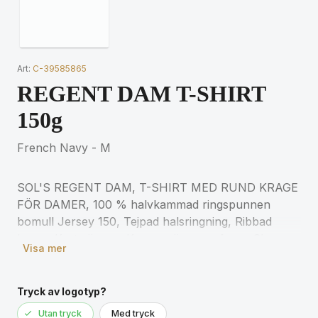
Art:
C-39585865
REGENT DAM T-SHIRT
150g
French Navy - M
SOL'S REGENT DAM, T-SHIRT MED RUND KRAGE
FÖR DAMER, 100 % halvkammad ringspunnen
bomull Jersey 150, Tejpad halsringning, Ribbad
krage, Korta ärmar, Kroppsnära passform, Skuren
Visa mer
och sydd, (1) Askgrå: 98 % bomull / 2 % viskos, (2)
Gråmelerad: 85 % bomull / 15 % viskos för
matchande storlekar, se storlekstabellen i avsnittet
Tryck av logotyp?
om produktdokumentation.
Utan tryck
Med tryck