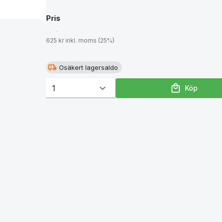
Pris
625 kr inkl. moms (25%)
Osäkert lagersaldo
Köp