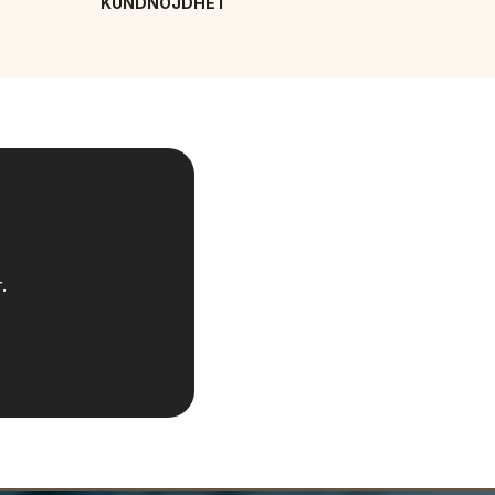
KUNDNÖJDHET
.