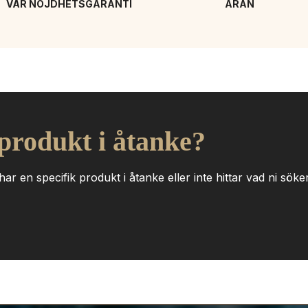
VÅR NÖJDHETSGARANTI
ÄRAN
 produkt i åtanke?
ar en specifik produkt i åtanke eller inte hittar vad ni söker