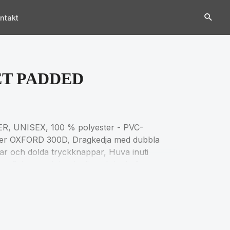
ntakt
ET PADDED
 UNISEX, 100 % polyester - PVC-
ster OXFORD 300D, Dragkedja med dubbla
r och dolda tryckknappar, Huva inuti
iga fickor med dragkedja och lock, 1
storlekar, se storlekstabellen i avsnittet om