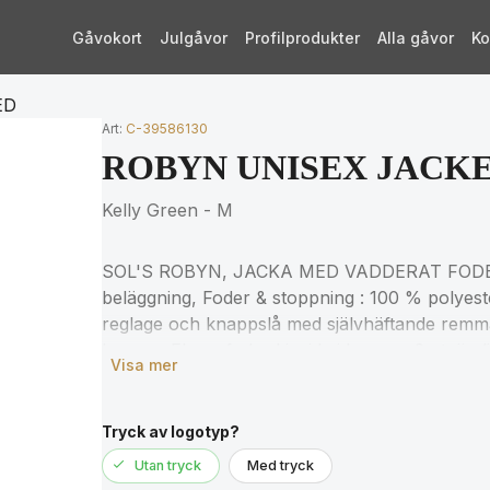
Gåvokort
Julgåvor
Profilprodukter
Alla gåvor
Ko
ED
Art:
C-39586130
ROBYN UNISEX JACK
Kelly Green - M
SOL'S ROBYN, JACKA MED VADDERAT FODER,
beläggning, Foder & stoppning : 100 % polye
reglage och knappslå med självhäftande remma
kragen, Fleecefodrad insida i kragen, 2 utvänd
Visa mer
innerficka, Manschettknäppning, för matchande 
produktdokumentation.
Tryck av logotyp?
Utan tryck
Med tryck