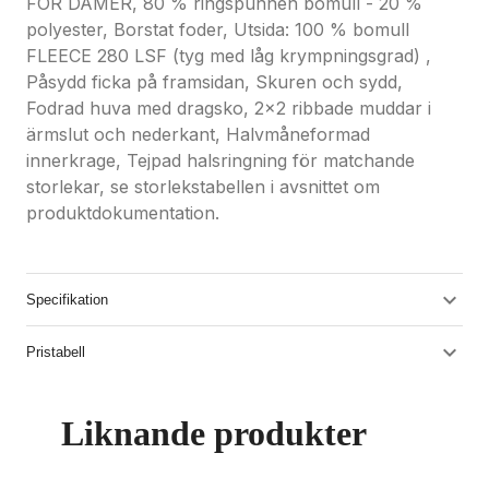
FÖR DAMER, 80 % ringspunnen bomull - 20 %
polyester, Borstat foder, Utsida: 100 % bomull
FLEECE 280 LSF (tyg med låg krympningsgrad) ,
Påsydd ficka på framsidan, Skuren och sydd,
Fodrad huva med dragsko, 2x2 ribbade muddar i
ärmslut och nederkant, Halvmåneformad
innerkrage, Tejpad halsringning för matchande
storlekar, se storlekstabellen i avsnittet om
produktdokumentation.
Specifikation
Pristabell
Liknande produkter