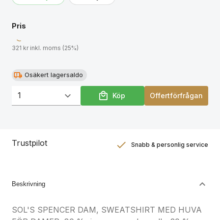
storlekar, se storlekstabellen i avsnittet om
produktdokumentation.
Pris
321 kr inkl. moms (25%)
Osäkert lagersaldo
Köp
Offertförfrågan
Trustpilot
Snabb & personlig service
Nöjdhetsgaranti
Hållbara gåvor
Beskrivning
SOL'S SPENCER DAM, SWEATSHIRT MED HUVA