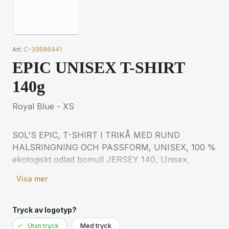
Art:
C-39586441
EPIC UNISEX T-SHIRT
140g
Royal Blue - XS
SOL'S EPIC, T-SHIRT I TRIKÅ MED RUND
HALSRINGNING OCH PASSFORM, UNISEX, 100 %
ekologiskt odlad bomull JERSEY 140, Unisex,
Ribbad krage i 100 % bomull, Rund halsringning,
Visa mer
Kroppsnära skärning, Rundstickad, (1) Gråmelerad :
85 % ekologisk bomull / 15 % viskos för matchande
storlekar, se storlekstabellen i avsnittet om
Tryck av logotyp?
produktdokumentation.
Utan tryck
Med tryck