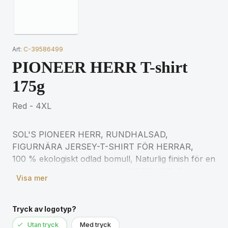
Art:
C-39586499
PIONEER HERR T-shirt
175g
Red - 4XL
SOL'S PIONEER HERR, RUNDHALSAD,
FIGURNÄRA JERSEY-T-SHIRT FÖR HERRAR,
100 % ekologiskt odlad bomull, Naturlig finish för en
mjukare och jämnare känsla JERSEY 175, Ribbad
Visa mer
krage i 100 % bomull, Rund halsringning, Halstejp,
Kroppsnära skärning, Rundstickad, (1) Askgrå:
98 % ekologisk bomull / 2 % viskos, (2)
Tryck av logotyp?
Gråmelerad: 85 % ekologisk bomull / 15 % viskose
Utan tryck
Med tryck