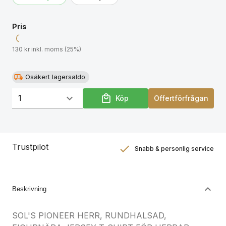
för matchande storlekar, se storlekstabellen i
avsnittet om produktdokumentation.
Pris
130 kr inkl. moms (25%)
Osäkert lagersaldo
Köp
Offertförfrågan
Trustpilot
Snabb & personlig service
Nöjdhetsgaranti
Hållbara gåvor
Beskrivning
SOL'S PIONEER HERR, RUNDHALSAD,