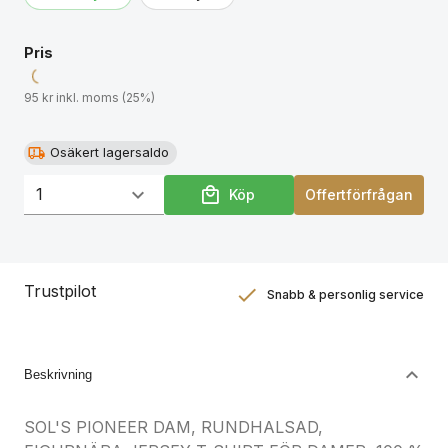
storlekar, se storlekstabellen i avsnittet om
produktdokumentation.
Pris
95 kr inkl. moms (25%)
Osäkert lagersaldo
Köp
Offertförfrågan
Trustpilot
Snabb & personlig service
Nöjdhetsgaranti
Hållbara gåvor
Beskrivning
SOL'S PIONEER DAM, RUNDHALSAD,