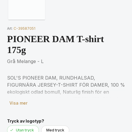
Art:
C-39587051
PIONEER DAM T-shirt
175g
Grå Melange - L
SOL'S PIONEER DAM, RUNDHALSAD,
FIGURNÄRA JERSEY-T-SHIRT FÖR DAMER, 100 %
ekologiskt odlad bomull, Naturlig finish för en
mjukare och jämnare känsla JERSEY 175, Ribbad
Visa mer
krage i 100 % bomull, Rund halsringning, Halstejp,
Kroppsnära skärning, Rundstickad, (1) Askgrå: 98
% ekologisk bomull / 2 % viskos, (2) Gråmelerad: 85
Tryck av logotyp?
% ekologisk bomull / 15 % viskos för matchande
Utan tryck
Med tryck