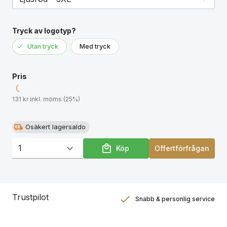
Tryck av logotyp?
Utan tryck
Med tryck
Pris
131 kr inkl. moms (25%)
Osäkert lagersaldo
Köp
Offertförfrågan
Trustpilot
Snabb & personlig service
Nöjdhetsgaranti
Hållbara gåvor