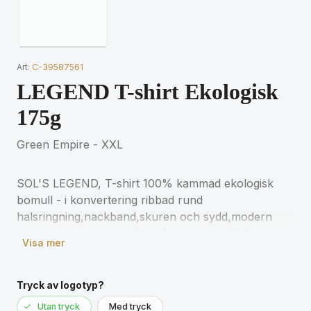
Art:
C-39587561
LEGEND T-shirt Ekologisk
175g
Green Empire - XXL
SOL'S LEGEND, T-shirt 100% kammad ekologisk
bomull - i konvertering ribbad rund
halsringning,nackband,skuren och sydd,modern
och bekväm skärning (1) grå melange : 85 %
Visa mer
ekologisk bomull / 15 % viskos. För matchande
storlekar, se storlekstabellen i
produktdokumentationen.
Tryck av logotyp?
Utan tryck
Med tryck