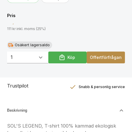
Pris
111 kr inkl. moms (25%)
Osäkert lagersaldo
Köp
Offertförfrågan
Trustpilot
Snabb & personlig service
Nöjdhetsgaranti
Hållbara gåvor
Beskrivning
SOL'S LEGEND, T-shirt 100% kammad ekologisk