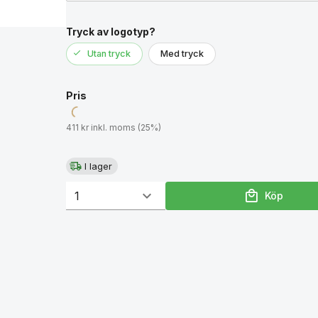
Tryck av logotyp?
Utan tryck
Med tryck
Pris
411 kr inkl. moms (25%)
I lager
Köp