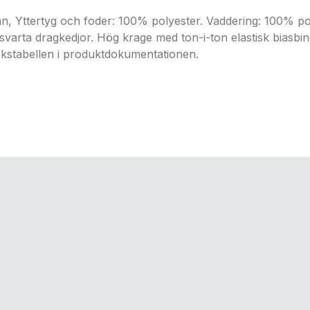
ttertyg och foder: 100% polyester. Vaddering: 100% polye
svarta dragkedjor. Hög krage med ton-i-ton elastisk biasbi
ekstabellen i produktdokumentationen.