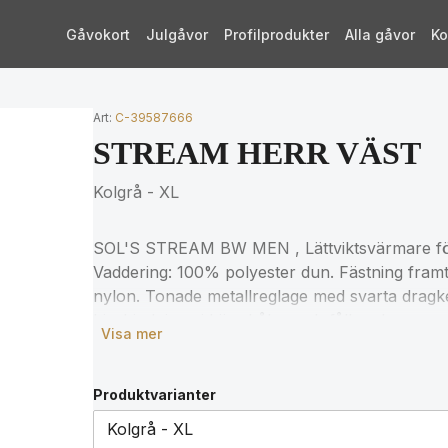
Gåvokort
Julgåvor
Profilprodukter
Alla gåvor
Ko
Art:
C-39587666
STREAM HERR VÄST
Kolgrå - XL
SOL'S STREAM BW MEN , Lättviktsvärmare för
Vaddering: 100% polyester dun. Fästning framti
nylon. Tonade metallreglage med svarta dragke
biasbindning vid ärmhålen och fållen, levere
Visa mer
storlekar, se storlekstabellen i produktdokume
Produktvarianter