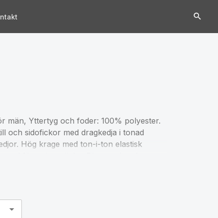
ntakt
 män, Yttertyg och foder: 100% polyester.
ll och sidofickor med dragkedja i tonad
djor. Hög krage med ton-i-ton elastisk
ras med förvaringsväska. För matchande
ntationen.