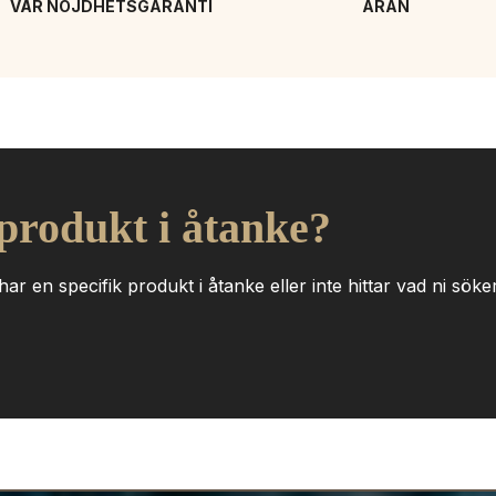
VÅR NÖJDHETSGARANTI
ÄRAN
 produkt i åtanke?
ar en specifik produkt i åtanke eller inte hittar vad ni söker