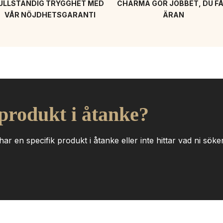
ULLSTÄNDIG TRYGGHET MED 
CHARMA GÖR JOBBET, DU FÅ
VÅR NÖJDHETSGARANTI
ÄRAN
 produkt i åtanke?
ar en specifik produkt i åtanke eller inte hittar vad ni söker