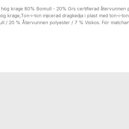
hög krage 80% Bomull - 20% Grs certifierad återvunnen p
g krage,Ton-i-ton injicerad dragkedja i plast med ton-i-ton
l / 20 % Återvunnen polyester / 7 % Viskos. För matchande