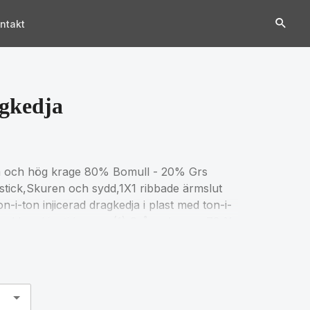
ntakt
gkedja
a och hög krage 80% Bomull - 20% Grs
stick,Skuren och sydd,1X1 ribbade ärmslut
i-ton injicerad dragkedja i plast med ton-i-
nackband inuti kragen (1) Grå melange : 73 %
kos. För matchande storlekar, se