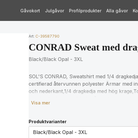
Gåvokort
Julgåvor
Profilprodukter
Alla gåvor
Ko
Art:
C-39587790
CONRAD Sweat med dra
Black/Black Opal - 3XL
SOL'S CONRAD, Sweatshirt med 1/4 dragkedj
certifierad återvunnen polyester Ärmar med in
och nederkant,1/4 dragkedja med hög krage,Ton-
ton dragkedja i metall,halvmåne i Jersey och 
Visa mer
Bomull / 20 % Återvunnen polyester / 7 % Vis
storlekstabellen i produktdokumentationen.
Produktvarianter