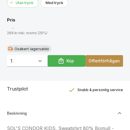
Utan tryck
Med tryck
produktdokumentationen.
Pris
269 kr inkl. moms (25%)
Osäkert lagersaldo
Köp
Offertförfrågan
Trustpilot
Snabb & personlig service
Nöjdhetsgaranti
Hållbara gåvor
Beskrivning
SOL'S CONDOR KIDS, Sweatshirt 80% Bomull -