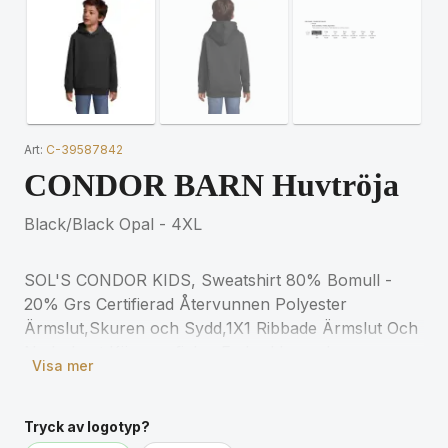
Art:
C-39587842
CONDOR BARN Huvtröja
Black/Black Opal - 4XL
SOL'S CONDOR KIDS, Sweatshirt 80% Bomull -
20% Grs Certifierad Återvunnen Polyester
Ärmslut,Skuren och Sydd,1X1 Ribbade Ärmslut Och
Nederkant,Känguruficka ,Fodrad Luva,Jersey
Visa mer
Halvmåne Och Halsband Inuti Krage,Avslappnad
Passform (1) Grå Melange : 73 % Bomull / 20 %
Återvunnen Polyester / 7 % Viskos. För matchande
Tryck av logotyp?
storlekar, se storlekstabellen i