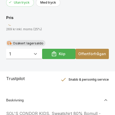
Utan tryck
Med tryck
produktdokumentationen.
Pris
269 kr inkl. moms (25%)
Osäkert lagersaldo
Köp
Offertförfrågan
Trustpilot
Snabb & personlig service
Nöjdhetsgaranti
Hållbara gåvor
Beskrivning
SOL'S CONDOR KIDS, Sweatshirt 80% Bomull -