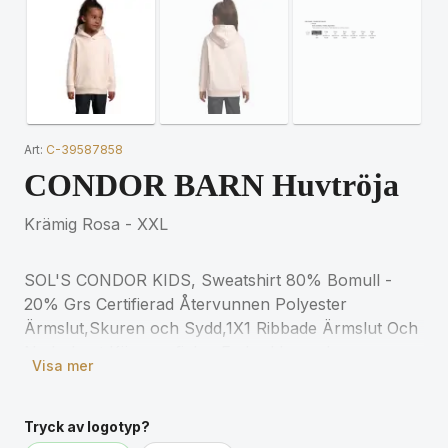
Art:
C-39587858
CONDOR BARN Huvtröja
Krämig Rosa - XXL
SOL'S CONDOR KIDS, Sweatshirt 80% Bomull -
20% Grs Certifierad Återvunnen Polyester
Ärmslut,Skuren och Sydd,1X1 Ribbade Ärmslut Och
Nederkant,Känguruficka ,Fodrad Luva,Jersey
Visa mer
Halvmåne Och Halsband Inuti Krage,Avslappnad
Passform (1) Grå Melange : 73 % Bomull / 20 %
Återvunnen Polyester / 7 % Viskos. För matchande
Tryck av logotyp?
storlekar, se storlekstabellen i