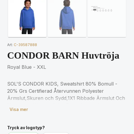
Art:
C-39587888
CONDOR BARN Huvtröja
Royal Blue - XXL
SOL'S CONDOR KIDS, Sweatshirt 80% Bomull -
20% Grs Certifierad Återvunnen Polyester
Ärmslut,Skuren och Sydd,1X1 Ribbade Ärmslut Och
Nederkant,Känguruficka ,Fodrad Luva,Jersey
Visa mer
Halvmåne Och Halsband Inuti Krage,Avslappnad
Passform (1) Grå Melange : 73 % Bomull / 20 %
Återvunnen Polyester / 7 % Viskos. För matchande
Tryck av logotyp?
storlekar, se storlekstabellen i