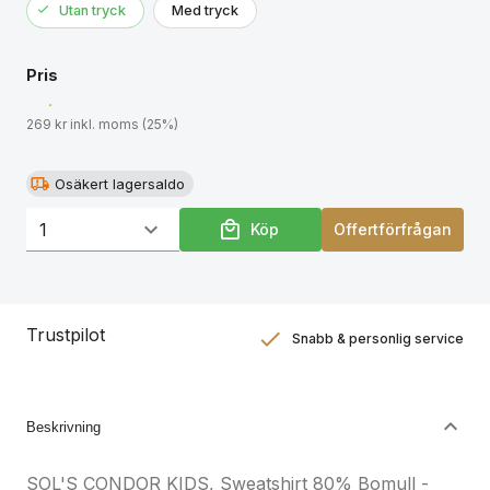
Utan tryck
Med tryck
produktdokumentationen.
Pris
269 kr inkl. moms (25%)
Osäkert lagersaldo
Köp
Offertförfrågan
Trustpilot
Snabb & personlig service
Nöjdhetsgaranti
Hållbara gåvor
Beskrivning
SOL'S CONDOR KIDS, Sweatshirt 80% Bomull -