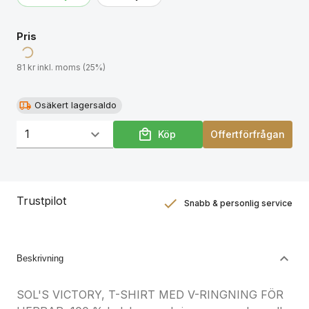
Pris
81 kr inkl. moms (25%)
Osäkert lagersaldo
Köp
Offertförfrågan
Trustpilot
Snabb & personlig service
Nöjdhetsgaranti
Hållbara gåvor
Beskrivning
SOL'S VICTORY, T-SHIRT MED V-RINGNING FÖR