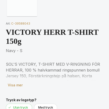
Art:
C-39588043
VICTORY HERR T-SHIRT
150g
Navy - S
SOL'S VICTORY, T-SHIRT MED V-RINGNING FÖR
HERRAR, 100 % halvkammad ringspunnen bomull
Jersey 150, Förstärkningstejp på halsen, Korta
ärmar, 2 ribbtjocklekar i kragen, Rundstickad, (1)
Visa mer
Askgrå: 98 % bomull / 2 % viskos, (2) Gråmelerad:
85 % bomull / 15 % viskos för matchande storlekar,
se storlekstabellen i avsnittet om
Tryck av logotyp?
produktdokumentation.
Utan tryck
Med tryck