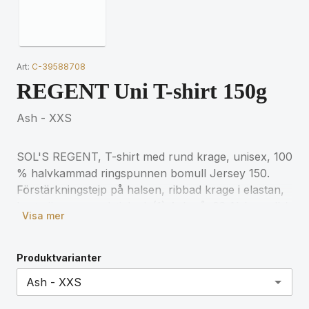
Art:
C-39588708
REGENT Uni T-shirt 150g
Ash - XXS
SOL'S REGENT, T-shirt med rund krage, unisex, 100
% halvkammad ringspunnen bomull Jersey 150.
Förstärkningstejp på halsen, ribbad krage i elastan,
korta ärmar, rundstickad. (1) Askgrå: 98 % bomull /
Visa mer
2 % viskos, (2) Gråmelerad: 85 % bomull / 15 %
viskos. För matchande storlekar, se storlekstabellen
i avsnittet om produktdokumentation.
Produktvarianter