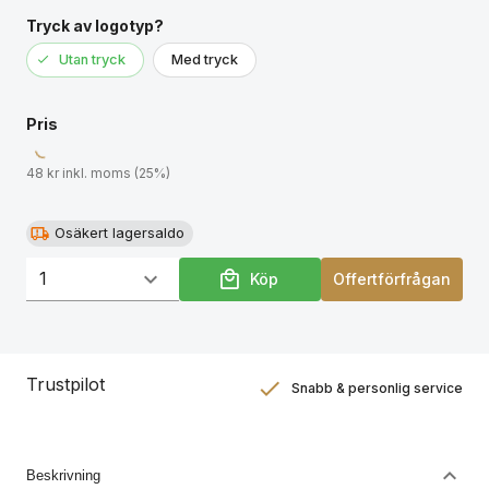
Tryck av logotyp?
Utan tryck
Med tryck
Pris
48 kr inkl. moms (25%)
Osäkert lagersaldo
Köp
Offertförfrågan
Trustpilot
Snabb & personlig service
Nöjdhetsgaranti
Hållbara gåvor
Beskrivning