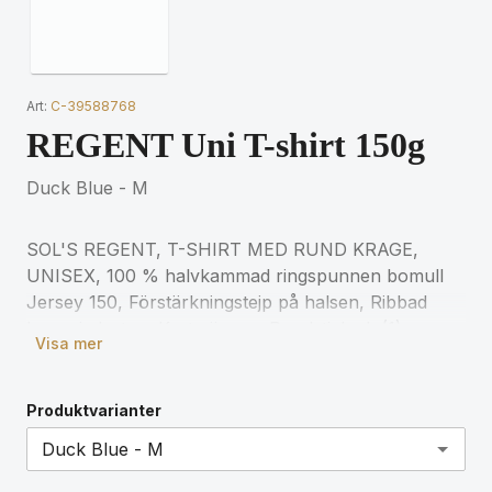
Art:
C-39588768
REGENT Uni T-shirt 150g
Duck Blue - M
SOL'S REGENT, T-SHIRT MED RUND KRAGE,
UNISEX, 100 % halvkammad ringspunnen bomull
Jersey 150, Förstärkningstejp på halsen, Ribbad
krage i elastan, Korta ärmar, Rundstickad, (1)
Visa mer
Askgrå: 98 % bomull / 2 % viskos, (2) Gråmelerad:
85 % bomull / 15 % viskos för matchande storlekar,
se storlekstabellen i avsnittet om
Produktvarianter
produktdokumentation.