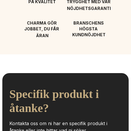
PÅ KVALITET
TRYGGHET MED VÅR 
NÖJDHETSGARANTI
CHARMA GÖR 
BRANSCHENS 
JOBBET, DU FÅR 
HÖGSTA 
KUNDNÖJDHET
ÄRAN
Specifik produkt i 
åtanke?
Kontakta oss om ni har en specifik produkt i 
åtanke eller inte hittar vad ni söker.