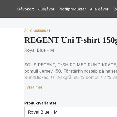
Gåvokort
Julgåvor
Profilprodukter
Alla gåvor
Ko
Art:
C-39588924
REGENT Uni T-shirt 150
Royal Blue - M
SOL'S REGENT, T-SHIRT MED RUND KRAGE, 
bomull Jersey 150, Förstärkningstejp på halsen
Rundstickad, (1) Askgrå: 98 % bomull / 2 % vi
viskos för matchande storlekar, se storlekstab
Visa mer
Produktvarianter