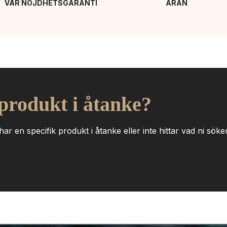
VÅR NÖJDHETSGARANTI
ÄRAN
 produkt i åtanke?
ar en specifik produkt i åtanke eller inte hittar vad ni söker