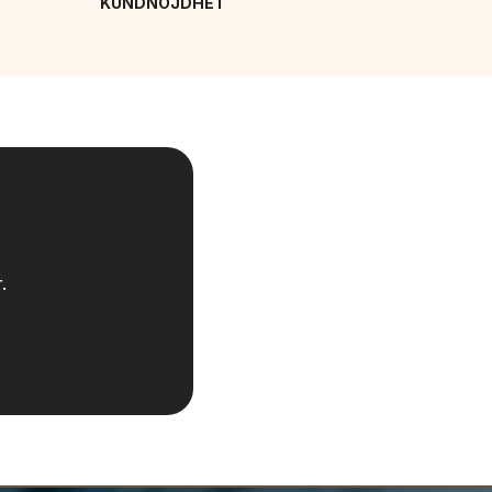
KUNDNÖJDHET
.