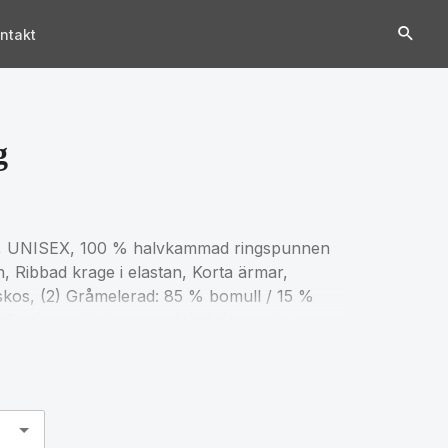
ntakt
g
UNISEX, 100 % halvkammad ringspunnen
, Ribbad krage i elastan, Korta ärmar,
skos, (2) Gråmelerad: 85 % bomull / 15 %
ellen i avsnittet om produktdokumentation.