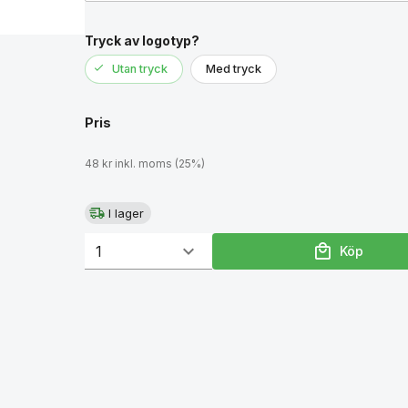
Tryck av logotyp?
Utan tryck
Med tryck
Pris
48 kr inkl. moms (25%)
I lager
Köp