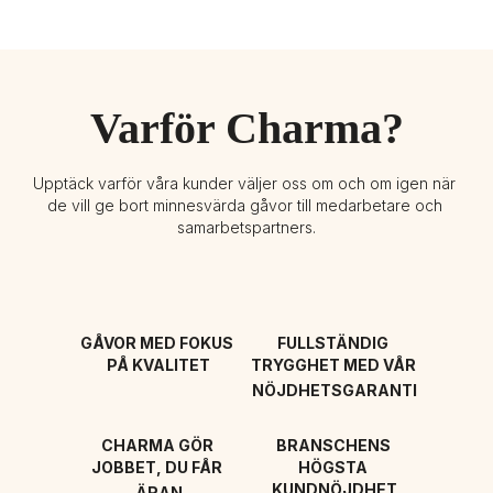
Varför Charma?
Upptäck varför våra kunder väljer oss om och om igen när 
de vill ge bort minnesvärda gåvor till medarbetare och 
samarbetspartners.
GÅVOR MED FOKUS 
FULLSTÄNDIG 
PÅ KVALITET
TRYGGHET MED VÅR 
NÖJDHETSGARANTI
CHARMA GÖR 
BRANSCHENS 
JOBBET, DU FÅR 
HÖGSTA 
KUNDNÖJDHET
ÄRAN