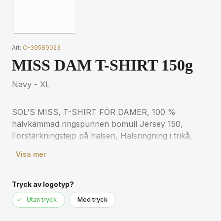
Art:
C-39589023
MISS DAM T-SHIRT 150g
Navy - XL
SOL'S MISS, T-SHIRT FÖR DAMER, 100 %
halvkammad ringspunnen bomull Jersey 150,
Förstärkningstejp på halsen, Halsringning i trikå,
Korta ärmar, Kroppsnära skärning, Skuren och
Visa mer
sydd, (1) Gråmelerad : 85 % bomull / 15 % viskos
för matchande storlekar, se storlekstabellen i
avsnittet om produktdokumentation.
Tryck av logotyp?
Utan tryck
Med tryck