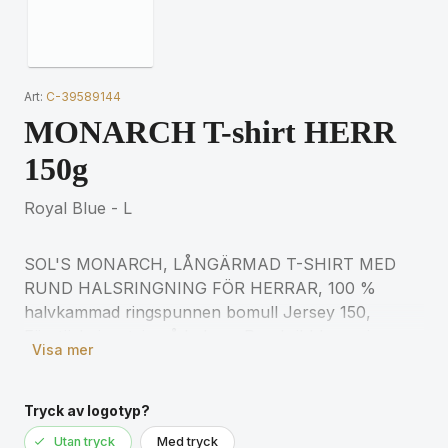
Art:
C-39589144
MONARCH T-shirt HERR
150g
Royal Blue - L
SOL'S MONARCH, LÅNGÄRMAD T-SHIRT MED
RUND HALSRINGNING FÖR HERRAR, 100 %
halvkammad ringspunnen bomull Jersey 150,
Förstärkningstejp på halsen, Rund ribbkrage i
Visa mer
elastan, Ribbfria ärmslut, Rundstickad för
matchande storlekar, se storlekstabellen i avsnittet
om produktdokumentation.
Tryck av logotyp?
Utan tryck
Med tryck