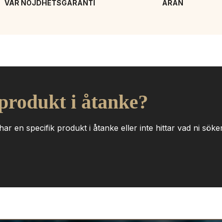
VÅR NÖJDHETSGARANTI
ÄRAN
 produkt i åtanke?
ar en specifik produkt i åtanke eller inte hittar vad ni söker