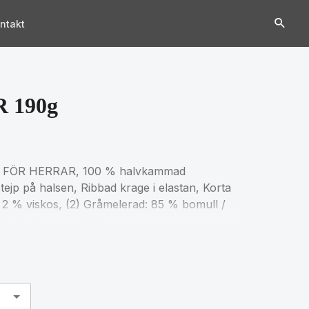
ntakt
 190g
 FÖR HERRAR, 100 % halvkammad
ejp på halsen, Ribbad krage i elastan, Korta
 2 % viskos, (2) Gråmelerad: 85 % bomull /
stabellen i avsnittet om