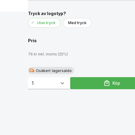
Tryck av logotyp?
Utan tryck
Med tryck
Pris
76 kr inkl. moms (25%)
Osäkert lagersaldo
Köp