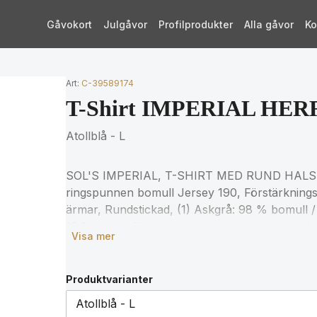
Gåvokort
Julgåvor
Profilprodukter
Alla gåvor
Ko
Art:
C-39589174
T-Shirt IMPERIAL HERR
Atollblå - L
SOL'S IMPERIAL, T-SHIRT MED RUND HALS
ringspunnen bomull Jersey 190, Förstärkningst
ärmar, Rundstickad, (1) Askgrå: 98 % bomull /
15 % viskos för matchande storlekar, se storlek
Visa mer
produktdokumentation.
Produktvarianter