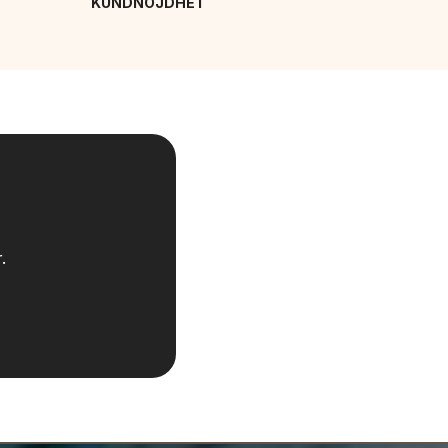
KUNDNÖJDHET
.