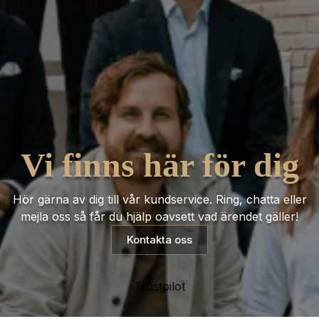
Vi finns här för dig
Hör gärna av dig till vår kundservice. Ring, chatta eller
mejla oss så får du hjälp oavsett vad ärendet gäller!
Kontakta oss
Trustpilot