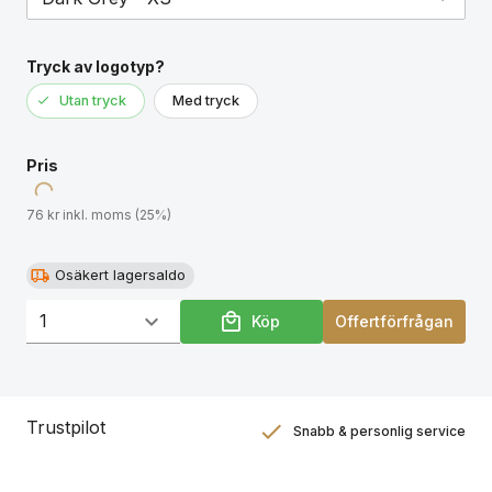
Tryck av logotyp?
Utan tryck
Med tryck
Pris
76 kr inkl. moms (25%)
Osäkert lagersaldo
Köp
Offertförfrågan
Trustpilot
Snabb & personlig service
Nöjdhetsgaranti
Hållbara gåvor