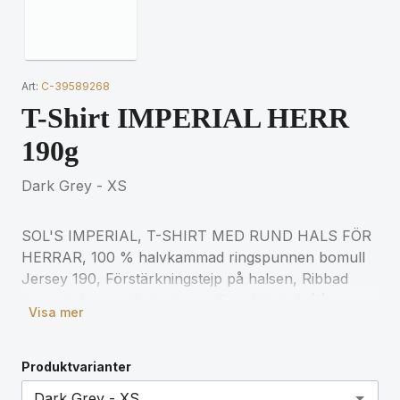
Art:
C-39589268
T-Shirt IMPERIAL HERR
190g
Dark Grey - XS
SOL'S IMPERIAL, T-SHIRT MED RUND HALS FÖR
HERRAR, 100 % halvkammad ringspunnen bomull
Jersey 190, Förstärkningstejp på halsen, Ribbad
krage i elastan, Korta ärmar, Rundstickad, (1)
Visa mer
Askgrå: 98 % bomull / 2 % viskos, (2) Gråmelerad:
85 % bomull / 15 % viskos för matchande storlekar,
se storlekstabellen i avsnittet om
Produktvarianter
produktdokumentation.