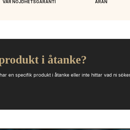
VÅR NÖJDHETSGARANTI
ÄRAN
 produkt i åtanke?
ar en specifik produkt i åtanke eller inte hittar vad ni söker