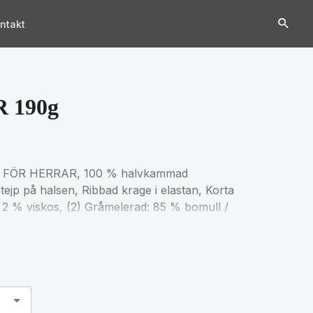
ntakt
 190g
 FÖR HERRAR, 100 % halvkammad
ejp på halsen, Ribbad krage i elastan, Korta
 2 % viskos, (2) Gråmelerad: 85 % bomull /
stabellen i avsnittet om