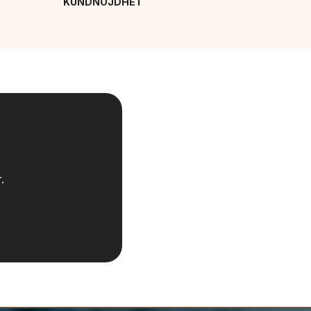
KUNDNÖJDHET
.