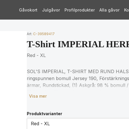
Gåvokort
Julgåvor
Profilprodukter
Alla gåvor
Ko
Art:
C-39589417
T-Shirt IMPERIAL HERR
Red - XL
SOL'S IMPERIAL, T-SHIRT MED RUND HALS
ringspunnen bomull Jersey 190, Förstärkningst
ärmar, Rundstickad, (1) Askgrå: 98 % bomull /
15 % viskos för matchande storlekar, se storlek
Visa mer
produktdokumentation.
Produktvarianter