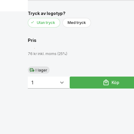
Tryck av logotyp?
Utan tryck
Med tryck
Pris
76 kr inkl. moms (25%)
I lager
Köp