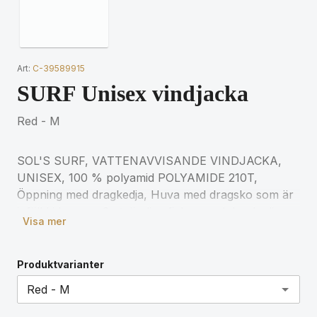
Art:
C-39589915
SURF Unisex vindjacka
Red - M
SOL'S SURF, VATTENAVVISANDE VINDJACKA,
UNISEX, 100 % polyamid POLYAMIDE 210T,
Öppning med dragkedja, Huva med dragsko som är
infälld i kragen, 2 utvändiga fickor med dragkedja,
Visa mer
Hopfällbart ''i väskan''-system med elastiska band
runt midjan, Elastiska ärmslut, Ventilationsöglor för
matchande storlekar, se storlekstabellen i avsnittet
Produktvarianter
om produktdokumentation.