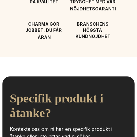
PÅ KVALITET
TRYGGHET MED VÅR 
NÖJDHETSGARANTI
CHARMA GÖR 
BRANSCHENS 
JOBBET, DU FÅR 
HÖGSTA 
KUNDNÖJDHET
ÄRAN
Specifik produkt i 
åtanke?
Kontakta oss om ni har en specifik produkt i 
åtanke eller inte hittar vad ni söker.