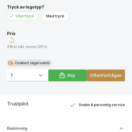
Tryck av logotyp?
Utan tryck
Med tryck
Pris
216 kr inkl. moms (25%)
Osäkert lagersaldo
Köp
Offertförfrågan
Trustpilot
Snabb & personlig service
Nöjdhetsgaranti
Hållbara gåvor
Beskrivning