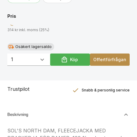
om produktdokumentation.
Pris
314 kr inkl. moms (25%)
Osäkert lagersaldo
Köp
Offertförfrågan
Trustpilot
Snabb & personlig service
Nöjdhetsgaranti
Hållbara gåvor
Beskrivning
SOL'S NORTH DAM, FLEECEJACKA MED