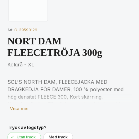
Art:
C-39590126
NORT DAM
FLEECETRÖJA 300g
Kolgrå - XL
SOL'S NORTH DAM, FLEECEJACKA MED
DRAGKEDJA FÖR DAMER, 100 % polyester med
hög densitet FLEECE 300, Kort skärning,
Noppbeständigt, Förstärkningstejp på halsen, Hög
Visa mer
fodrad krage, 2 fickor med dragkedja och lock,
Kroppsnära skärning, Elastiska ärmslut, Bakre
halvmåneok, Elastisk dragsko i nederkant för
Tryck av logotyp?
matchande storlekar, se storlekstabellen i avsnittet
Utan tryck
Med tryck