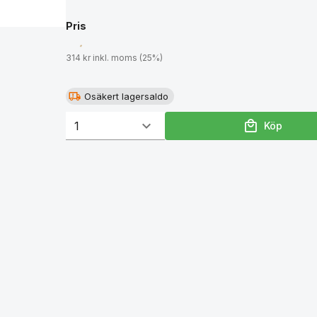
Pris
314 kr inkl. moms (25%)
Osäkert lagersaldo
Köp