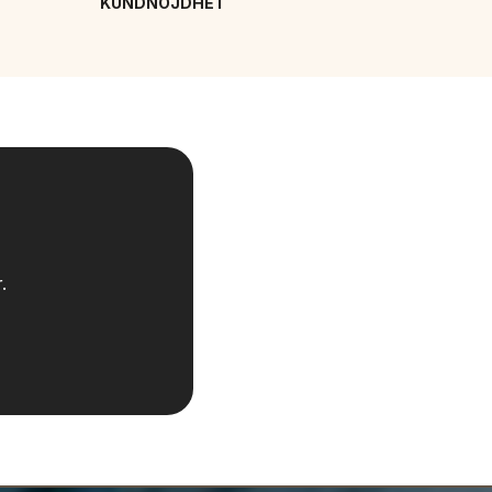
KUNDNÖJDHET
.