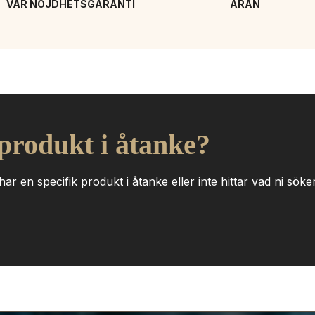
VÅR NÖJDHETSGARANTI
ÄRAN
 produkt i åtanke?
ar en specifik produkt i åtanke eller inte hittar vad ni söker