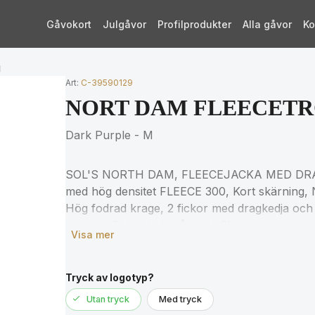
Gåvokort
Julgåvor
Profilprodukter
Alla gåvor
Ko
g
Art:
C-39590129
NORT DAM FLEECETRÖ
Dark Purple - M
SOL'S NORTH DAM, FLEECEJACKA MED DRA
med hög densitet FLEECE 300, Kort skärning, 
Hög fodrad krage, 2 fickor med dragkedja och 
ärmslut, Bakre halvmåneok, Elastisk dragsko i
Visa mer
storlekstabellen i avsnittet om produktdokumen
Tryck av logotyp?
Utan tryck
Med tryck