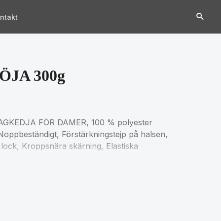
ntakt
JA 300g
GKEDJA FÖR DAMER, 100 % polyester
Noppbeständigt, Förstärkningstejp på halsen,
lock, Kroppsnära skärning, Elastiska
 nederkant för matchande storlekar, se
tation.