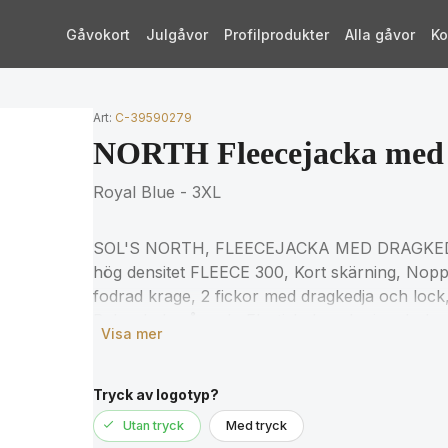
Gåvokort
Julgåvor
Profilprodukter
Alla gåvor
Ko
Art:
C-39590279
NORTH Fleecejacka med
Royal Blue - 3XL
SOL'S NORTH, FLEECEJACKA MED DRAGKEDJ
hög densitet FLEECE 300, Kort skärning, Nopp
fodrad krage, 2 fickor med dragkedja och lock
Bakre halvmåneok, Elastisk dragsko i nederkan
Visa mer
storlekstabellen i avsnittet om produktdokumen
Tryck av logotyp?
Utan tryck
Med tryck