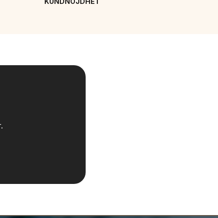
KUNDNÖJDHET
.