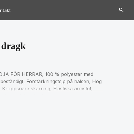
ntakt
 dragk
A FÖR HERRAR, 100 % polyester med
beständigt, Förstärkningstejp på halsen, Hög
, Kroppsnära skärning, Elastiska ärmslut,
t för matchande storlekar, se
tation.