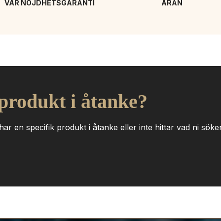
VÅR NÖJDHETSGARANTI
ÄRAN
 produkt i åtanke?
ar en specifik produkt i åtanke eller inte hittar vad ni söker