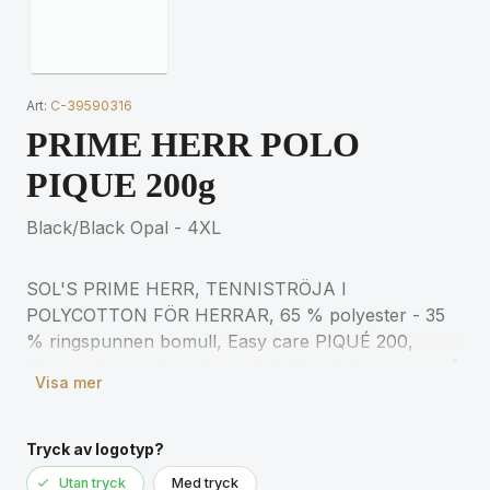
Art:
C-39590316
PRIME HERR POLO
PIQUE 200g
Black/Black Opal - 4XL
SOL'S PRIME HERR, TENNISTRÖJA I
POLYCOTTON FÖR HERRAR, 65 % polyester - 35
% ringspunnen bomull, Easy care PIQUÉ 200,
Krage och ärmslut i ribbad 1x1, Förstärkningstejp på
Visa mer
halsen, Korta ärmar, 3 ton i ton-färgade knappar,
Axlar med förstärkta sömmar, Skuren och sydd,
Extra knapp på insidan av sömmen för matchande
Tryck av logotyp?
storlekar, se storlekstabellen i avsnittet om
Utan tryck
Med tryck