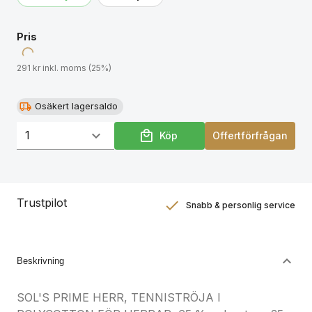
produktdokumentation.
Pris
291 kr inkl. moms (25%)
Osäkert lagersaldo
Köp
Offertförfrågan
Trustpilot
Snabb & personlig service
Nöjdhetsgaranti
Hållbara gåvor
Beskrivning
SOL'S PRIME HERR, TENNISTRÖJA I