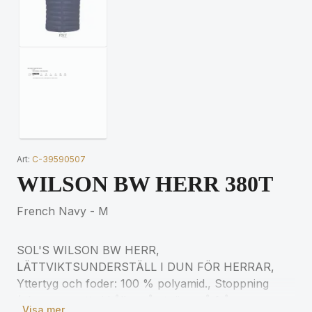
Art:
C-39590507
WILSON BW HERR 380T
French Navy - M
SOL'S WILSON BW HERR,
LÄTTVIKTSUNDERSTÄLL I DUN FÖR HERRAR,
Yttertyg och foder: 100 % polyamid., Stoppning
(observera att vi håller på att övergå från
Visa mer