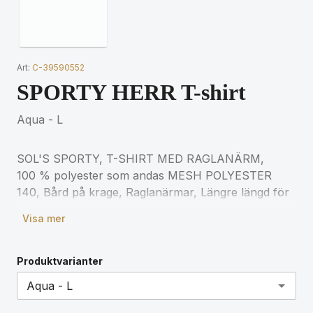
Art:
C-39590552
SPORTY HERR T-shirt
Aqua - L
SOL'S SPORTY, T-SHIRT MED RAGLANÄRM,
100 % polyester som andas MESH POLYESTER
140, Bård på krage, Raglanärmar, Längre längd för
matchande storlekar, se storlekstabellen i avsnittet
Visa mer
om produktdokumentation.
Produktvarianter