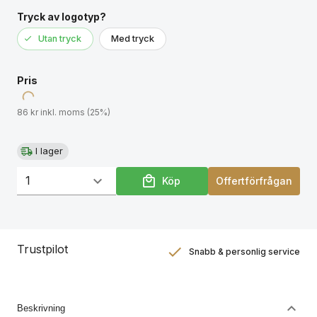
Tryck av logotyp?
Utan tryck
Med tryck
Pris
86 kr inkl. moms (25%)
I lager
Köp
Offertförfrågan
Trustpilot
Snabb & personlig service
Nöjdhetsgaranti
Hållbara gåvor
Beskrivning