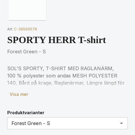
Art:
C-39590578
SPORTY HERR T-shirt
Forest Green - S
SOL'S SPORTY, T-SHIRT MED RAGLANÄRM,
100 % polyester som andas MESH POLYESTER
140, Bård på krage, Raglanärmar, Längre längd för
matchande storlekar, se storlekstabellen i avsnittet
Visa mer
om produktdokumentation.
Produktvarianter