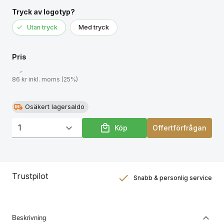
Tryck av logotyp?
Utan tryck
Med tryck
Pris
86 kr inkl. moms (25%)
Osäkert lagersaldo
Köp
Offertförfrågan
Trustpilot
Snabb & personlig service
Nöjdhetsgaranti
Hållbara gåvor
Beskrivning