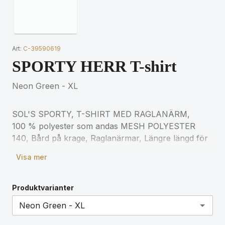
Art:
C-39590619
SPORTY HERR T-shirt
Neon Green - XL
SOL'S SPORTY, T-SHIRT MED RAGLANÄRM,
100 % polyester som andas MESH POLYESTER
140, Bård på krage, Raglanärmar, Längre längd för
matchande storlekar, se storlekstabellen i avsnittet
Visa mer
om produktdokumentation.
Produktvarianter