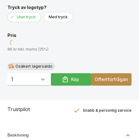
Tryck av logotyp?
Utan tryck
Med tryck
Pris
86 kr inkl. moms (25%)
Osäkert lagersaldo
Köp
Offertförfrågan
Trustpilot
Snabb & personlig service
Nöjdhetsgaranti
Hållbara gåvor
Beskrivning