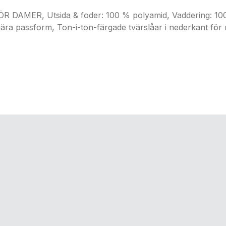
ER, Utsida & foder: 100 % polyamid, Vaddering: 100 %
a passform, Ton-i-ton-färgade tvärslåar i nederkant för ma