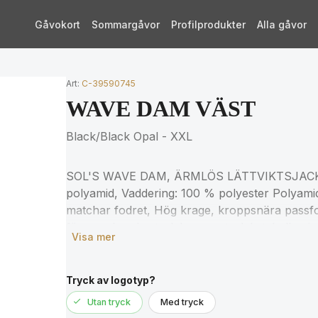
Gåvokort
Sommargåvor
Profilprodukter
Alla gåvor
Art:
C-39590745
WAVE DAM VÄST
Black/Black Opal - XXL
SOL'S WAVE DAM, ÄRMLÖS LÄTTVIKTSJACKA 
polyamid, Vaddering: 100 % polyester Polyami
matchar fodret, Hög krage, kroppsnära passfo
för matchande storlekar, se storlekstabellen i
Visa mer
Tryck av logotyp?
Utan tryck
Med tryck