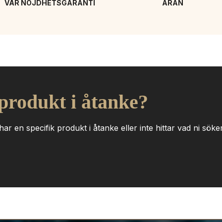
VÅR NÖJDHETSGARANTI
ÄRAN
 produkt i åtanke?
ar en specifik produkt i åtanke eller inte hittar vad ni söker