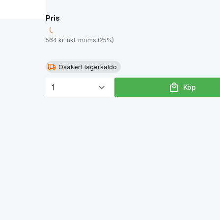
Pris
564 kr inkl. moms (25%)
Osäkert lagersaldo
Köp