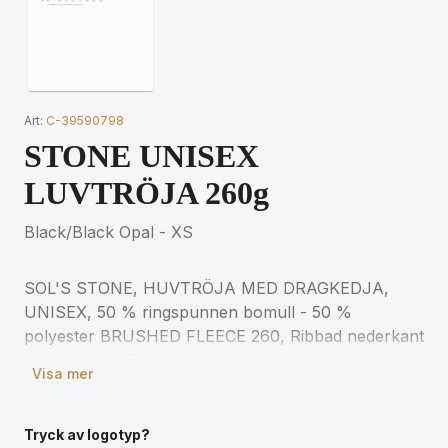
Art:
C-39590798
STONE UNISEX
LUVTRÖJA 260g
Black/Black Opal - XS
SOL'S STONE, HUVTRÖJA MED DRAGKEDJA,
UNISEX, 50 % ringspunnen bomull - 50 %
polyester BRUSHED FLEECE 260, Ribbad nederkant
och ärmslut, Släta ärmar, 2 kängurufickor, Luva
Visa mer
med dragsko ton i ton, Rak skärning, Rundstickad
för matchande storlekar, se storlekstabellen i
avsnittet om produktdokumentation.
Tryck av logotyp?