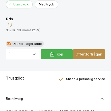
Utan tryck
Med tryck
Pris
359 kr inkl. moms (25%)
Osäkert lagersaldo
Köp
Offertförfrågan
Trustpilot
Snabb & personlig service
Nöjdhetsgaranti
Hållbara gåvor
Beskrivning