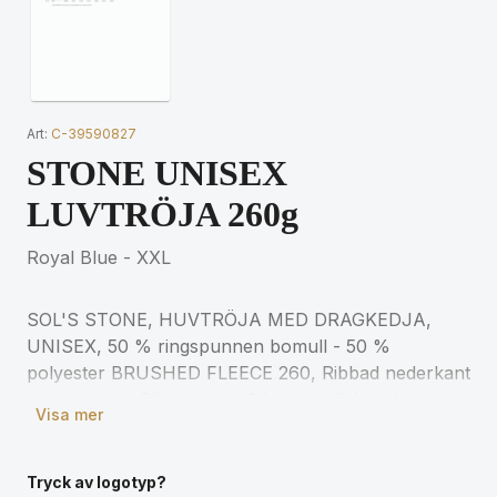
Art:
C-39590827
STONE UNISEX
LUVTRÖJA 260g
Royal Blue - XXL
SOL'S STONE, HUVTRÖJA MED DRAGKEDJA,
UNISEX, 50 % ringspunnen bomull - 50 %
polyester BRUSHED FLEECE 260, Ribbad nederkant
och ärmslut, Släta ärmar, 2 kängurufickor, Luva
Visa mer
med dragsko ton i ton, Rak skärning, Rundstickad
för matchande storlekar, se storlekstabellen i
avsnittet om produktdokumentation.
Tryck av logotyp?