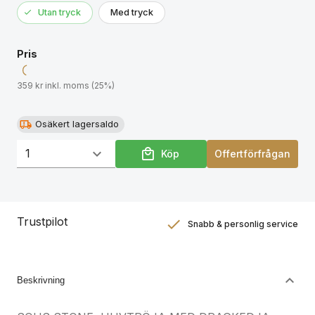
Utan tryck
Med tryck
Pris
359 kr inkl. moms (25%)
Osäkert lagersaldo
Köp
Offertförfrågan
Trustpilot
Snabb & personlig service
Nöjdhetsgaranti
Hållbara gåvor
Beskrivning