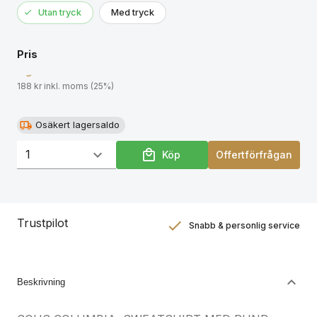
Utan tryck
Med tryck
Pris
188 kr inkl. moms (25%)
Osäkert lagersaldo
Köp
Offertförfrågan
Trustpilot
Snabb & personlig service
Nöjdhetsgaranti
Hållbara gåvor
Beskrivning