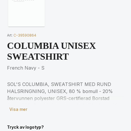
Art:
C-39590864
COLUMBIA UNISEX
SWEATSHIRT
French Navy - S
SOL'S COLUMBIA, SWEATSHIRT MED RUND
HALSRINGNING, UNISEX, 80 % bomull - 20%
återvunnen polyester GRS-certifierad Borstad
fleece 280, Rund halsringning, 2x2 ribbade muddar i
Visa mer
ärmslut, krage och nederkant, Halstejp, Släta ärmar
för matchande storlekar, se storlekstabellen i
avsnittet om produktdokumentation.
Tryck av logotyp?