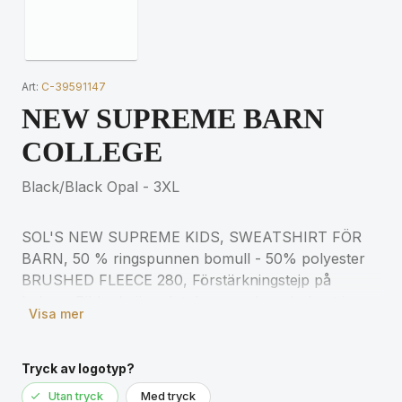
Art:
C-39591147
NEW SUPREME BARN
COLLEGE
Black/Black Opal - 3XL
SOL'S NEW SUPREME KIDS, SWEATSHIRT FÖR
BARN, 50 % ringspunnen bomull - 50% polyester
BRUSHED FLEECE 280, Förstärkningstejp på
halsen, Ribbade ärmslut, krage och nederkant i
Visa mer
elastan, Släta ärmar, Skuren och sydd, (1)
Gråmelerad : 50 % bomull / 50 % polyester för
matchande storlekar, se storlekstabellen i avsnittet
Tryck av logotyp?
om produktdokumentation.
Utan tryck
Med tryck