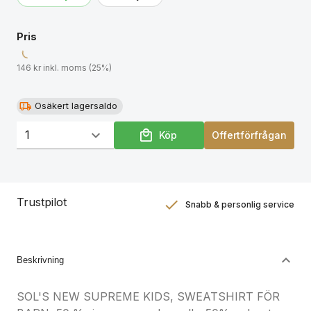
Pris
146 kr inkl. moms (25%)
Osäkert lagersaldo
Köp
Offertförfrågan
Trustpilot
Snabb & personlig service
Nöjdhetsgaranti
Hållbara gåvor
Beskrivning
SOL'S NEW SUPREME KIDS, SWEATSHIRT FÖR