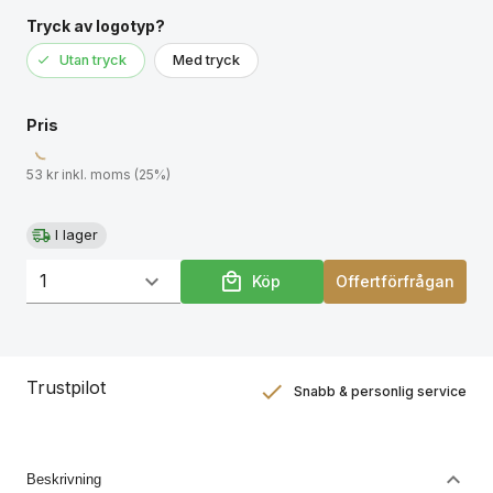
Tryck av logotyp?
Utan tryck
Med tryck
Pris
53 kr inkl. moms (25%)
I lager
Köp
Offertförfrågan
Trustpilot
Snabb & personlig service
Nöjdhetsgaranti
Hållbara gåvor
Beskrivning